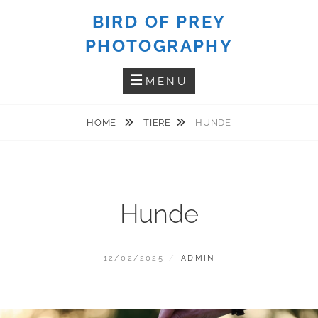
Skip
BIRD OF PREY
to
PHOTOGRAPHY
content
MENU
HOME
TIERE
HUNDE
Hunde
POSTED
BY
12/02/2025
ADMIN
ON