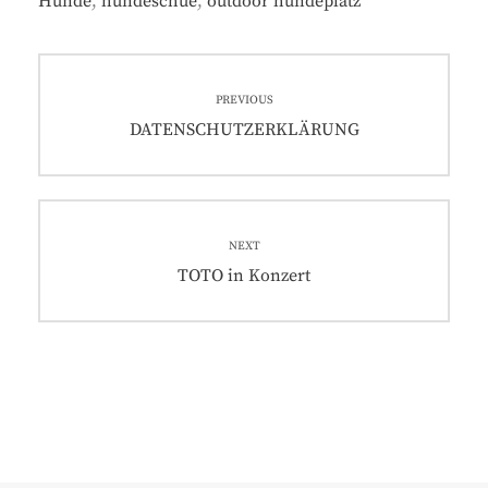
Hunde
,
hundeschue
,
outdoor hundeplatz
Beitrags-
PREVIOUS
Navigation
Previous
DATENSCHUTZERKLÄRUNG
post:
NEXT
Next
TOTO in Konzert
post: