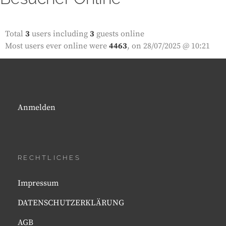
Total
3
users including
3
guests online
Most users ever online were
4463
, on 28/07/2025 @ 10:21
Anmelden
RECHTLICHES
Impressum
DATENSCHUTZERKLÄRUNG
AGB