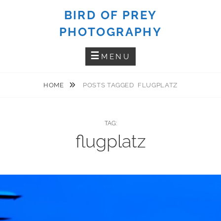
Skip
BIRD OF PREY
to
PHOTOGRAPHY
content
MENU
HOME
POSTS TAGGED
FLUGPLATZ
TAG:
flugplatz