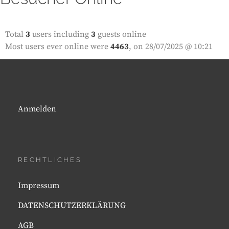
Total
3
users including
3
guests online
Most users ever online were
4463
, on 28/07/2025 @ 10:21
Anmelden
RECHTLICHES
Impressum
DATENSCHUTZERKLÄRUNG
AGB