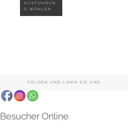
Produkt
AUSFÜHRUN
G WÄHLEN
weist
mehrere
Varianten
auf.
Die
Optionen
können
auf
der
Produktseite
FOLGEN UND LIKEN SIE UNS
gewählt
werden
Besucher Online