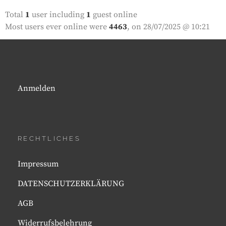
Total
1
user including
1
guest online
Most users ever online were
4463
, on 28/07/2025 @ 10:21
Anmelden
RECHTLICHES
Impressum
DATENSCHUTZERKLÄRUNG
AGB
Widerrufsbelehrung