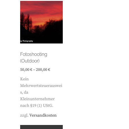
Fotoshooting
(Outdoor)
50,00
€
–
200,00
€
Kein
Mehrwertsteuerauswei
s, da
Kleinunternehmer
nach §19 (1) UStG.
zzgl.
Versandkosten
Dieses