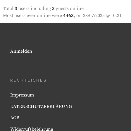
Total
3
users including
3
guests online
Most users ever online were
4463
, on 28/07/2025 @ 10:21
Anmelden
RECHTLICHES
Impressum
DATENSCHUTZERKLÄRUNG
AGB
Widerrufsbelehrung