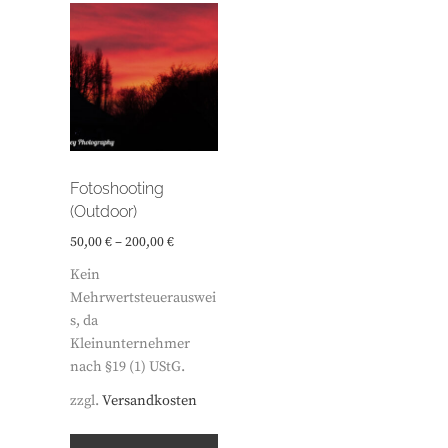
Fotoshooting
(Outdoor)
50,00
€
–
200,00
€
Kein
Mehrwertsteuerauswei
s, da
Kleinunternehmer
nach §19 (1) UStG.
zzgl.
Versandkosten
Dieses